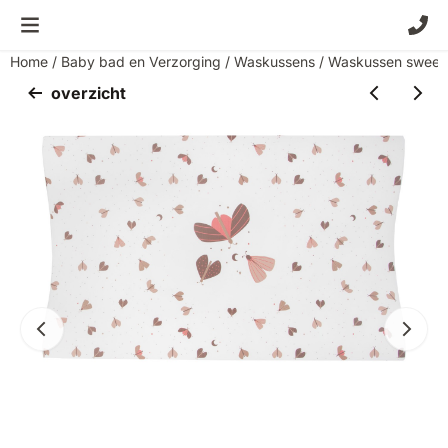
Cookievoorkeuren zijn momenteel gesloten.
Home
/
Baby bad en Verzorging
/
Waskussens
/
Waskussen sweet 
overzicht