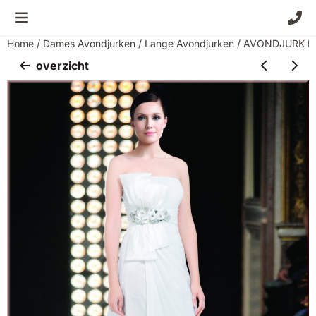
Cookievoorkeuren zijn momenteel gesloten.
Home
/
Dames Avondjurken
/
Lange Avondjurken
/
AVONDJURK M
overzicht