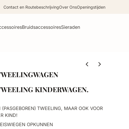
Contact en Routebeschrijving
Over Ons
Openingstijden
ccessoires
Bruidsaccessoires
Sieraden
 TWEELINGWAGEN
 TWEELING KINDERWAGEN.
N (PASGEBOREN)
TWEELING, MAAR OOK VOOR
R KIND!
REISWIEGEN OPKUNNEN