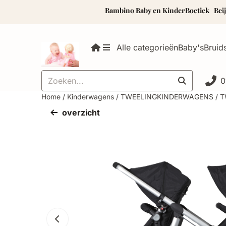
Cookievoorkeuren zijn momenteel gesloten.
Bambino Baby en KinderBoetiek Beijerland
Alle categorieën
Baby's
Bruid
Zoeken
0
Home
/
Kinderwagens
/
TWEELINGKINDERWAGENS
/
T
overzicht